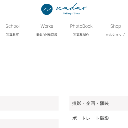
School
Works
PhotoBook
Shop
写真教室
撮影/企画/額装
写真集制作
webショップ
撮影・企画・額装
ポートレート撮影