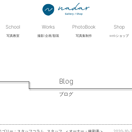
School
Works
PhotoBook
Shop
写真教室
撮影/企画/額装
写真集制作
webショップ
Blog
ブログ
テゴリー：
スタッフコラム
スタッフ
＜オーナー・林和美＞
2020-10