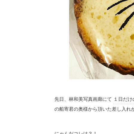
先日、林和美写真画廊にて
１日だけ
の船寄君の奥様から頂いた差し入れ
にゃんだコレは？！