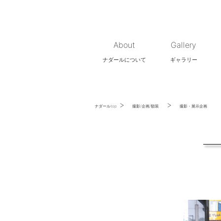
About
Gallery
ナダールについて
ギャラリー
>
>
ナダールtop
撮影/企画/額装
撮影・展示企画