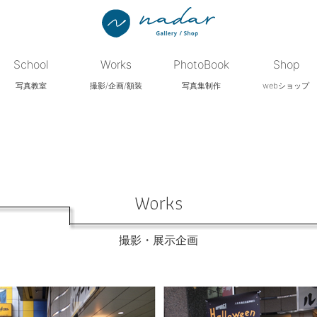
School
Works
PhotoBook
Shop
写真教室
撮影/企画/額装
写真集制作
webショップ
Works
撮影・展示企画