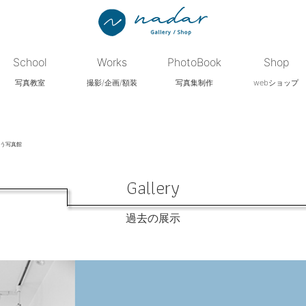
School
Works
PhotoBook
Shop
写真教室
撮影/企画/額装
写真集制作
webショップ
う写真館
Gallery
過去の展示