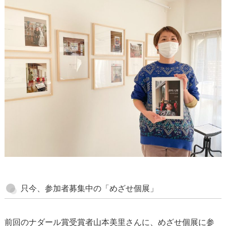
ナダールのお仕事紹介
ナダールのある街
スタッフコラム
スタッフ
＜オーナー・林和美＞
＜店長・早苗久美子＞
＜スタッフ・sawa＞
＜サポートスタッフ・さぁや＞
只今、参加者募集中の「めざせ個展」
＜サポートスタッフ・田中いづみ＞
前回のナダール賞受賞者山本美里さんに、めざせ個展に参