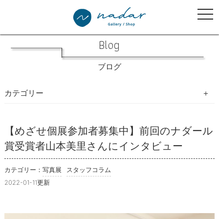
tog
nav
Blog
ブログ
カテゴリー
写真生活手帖
【めざせ個展参加者募集中】前回のナダール
賞受賞者山本美里さんにインタビュー
写真展
教室・イベント・WSのご案内
カテゴリー：
写真展
スタッフコラム
2022-01-11更新
開催したイベント等の様子
ナダール書林