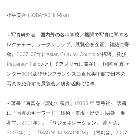
小林美香 (KOBAYASHI Mika)
• 写真研究者 国内外の各種学校／機関で写真に関する
レクチャー、ワークショップ、展覧会を企画、雑誌に寄
稿。2007-08年にAsian Cultural Councilの招聘、及び
Patterson Fellowとしてアメリカに滞在し、国際写 真セ
ンター(ICP)及びサンフランシスコ近代美術館で日本の
写真を紹介する展覧会／研究活動に従事。
• 著書『写真を〈読む〉視点』(2005 年,青弓社)、訳書
に『写真のキーワード 技術・表現・歴史』(共訳 昭
和堂、2001年）、『リジェネレーション』(赤々舎、
2007年）、 『MAGNUM MAGNUM』（青幻舎、2007