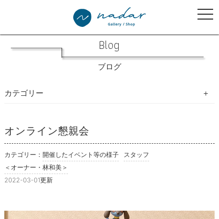
tog
nav
Blog
ブログ
カテゴリー
写真生活手帖
オンライン懇親会
写真展
カテゴリー：
開催したイベント等の様子
スタッフ
＜オーナー・林和美＞
教室・イベント・WSのご案内
2022-03-01更新
開催したイベント等の様子
ナダール書林