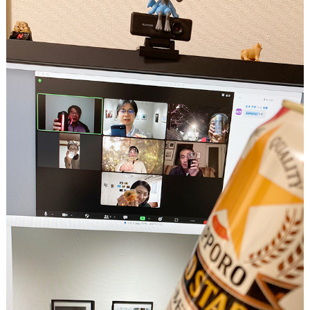
ナダールのお仕事紹介
ナダールのある街
スタッフコラム
スタッフ
＜オーナー・林和美＞
＜店長・早苗久美子＞
＜スタッフ・sawa＞
＜サポートスタッフ・さぁや＞
＜サポートスタッフ・田中いづみ＞