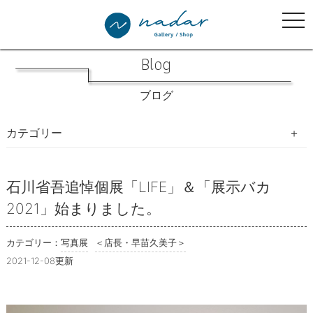
tog
nav
Blog
ブログ
カテゴリー
写真生活手帖
石川省吾追悼個展「LIFE」＆「展示バカ
2021」始まりました。
写真展
教室・イベント・WSのご案内
カテゴリー：
写真展
＜店長・早苗久美子＞
2021-12-08更新
開催したイベント等の様子
ナダール書林