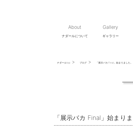
About
Gallery
ナダールについて
ギャラリー
>
>
ナダールtop
ブログ
「展示バカ Final」始まりました。
「展示バカ Final」始まり