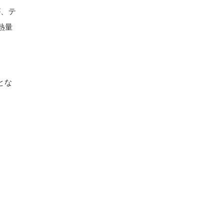
が、テ
熱量
とな