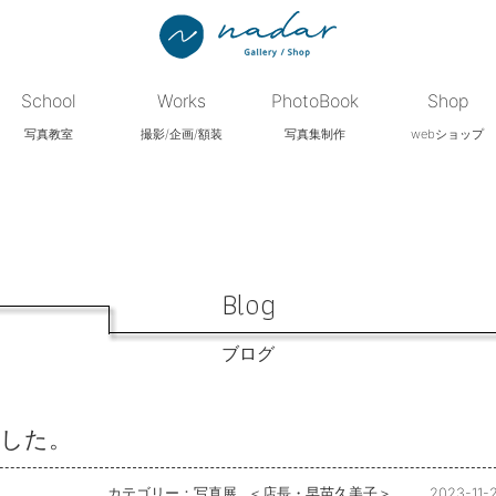
School
Works
PhotoBook
Shop
写真教室
撮影/企画/額装
写真集制作
webショップ
Blog
ブログ
ました。
カテゴリー：
写真展
＜店長・早苗久美子＞
2023-11