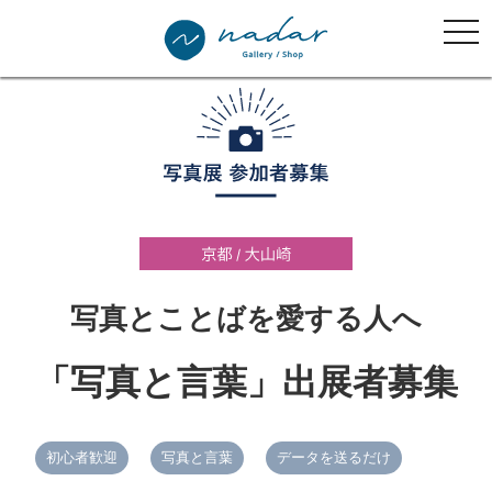
tog
nav
写真とことばを愛する人へ
「写真と言葉」出展者募集
初心者歓迎
写真と言葉
データを送るだけ