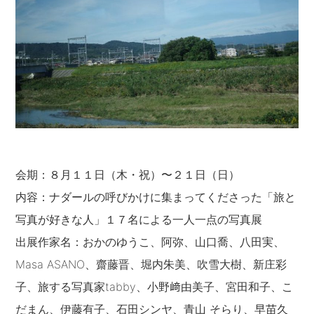
会期：８月１１日（木・祝）〜２１日（日）
内容：ナダールの呼びかけに集まってくださった「旅と
写真が好きな人」１７名による一人一点の写真展
出展作家名：おかのゆうこ、阿弥、山口喬、八田実、
Masa ASANO、齋藤晋、堀内朱美、吹雪大樹、新庄彩
子、旅する写真家tabby、小野﨑由美子、宮田和子、こ
だまん、伊藤有子、石田シンヤ、青山 そらり、早苗久