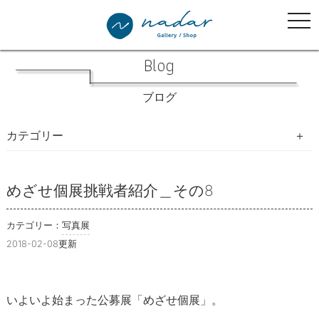
tog
nav
Blog
ブログ
カテゴリー
写真生活手帖
めざせ個展挑戦者紹介＿その8
写真展
カテゴリー：
写真展
2018-02-08更新
教室・イベント・WSのご案内
開催したイベント等の様子
いよいよ始まった公募展「めざせ個展」。
ナダール書林