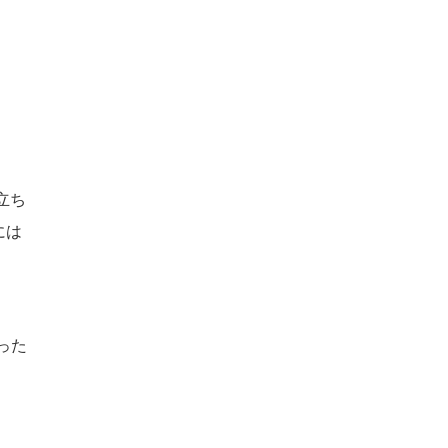
立ち
には
った