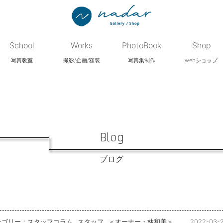
School
Works
PhotoBook
Shop
写真教室
撮影/企画/額装
写真集制作
webショップ
Blog
ブログ
テゴリー：
スタッフコラム
スタッフ
＜オーナー・林和美＞
2022-03