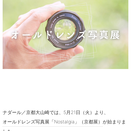
ナダールのお仕事紹介
ナダールのある街
スタッフコラム
スタッフ
＜オーナー・林和美＞
＜店長・早苗久美子＞
＜スタッフ・sawa＞
＜サポートスタッフ・さぁや＞
ナダール／京都大山崎では、5月21日（火）より、
＜サポートスタッフ・田中いづみ＞
オールドレンズ写真展「Nostalgia」（京都展）
が始まりま