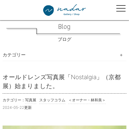
tog
nav
Blog
ブログ
カテゴリー
写真生活手帖
オールドレンズ写真展「Nostalgia」（京都
展）始まりました。
写真展
教室・イベント・WSのご案内
カテゴリー：
写真展
スタッフコラム
＜オーナー・林和美＞
2024-05-22更新
開催したイベント等の様子
ナダール書林